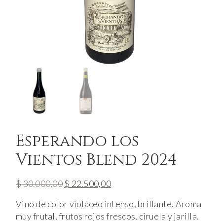
Esperando los
Vientos Blend 2024
El
El
$
30.000,00
$
22.500,00
precio
precio
Vino de color violáceo intenso, brillante. Aroma
original
actual
muy frutal, frutos rojos frescos, ciruela y jarilla.
era:
es: