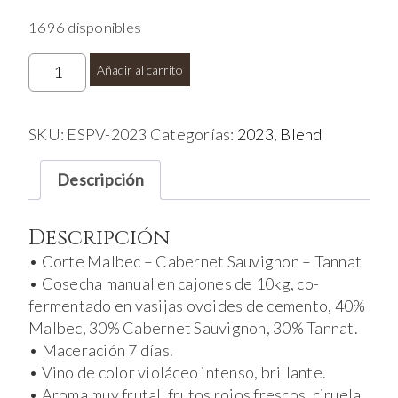
$ 30.000,00.
$ 22.500,00.
1696 disponibles
Esperando
Añadir al carrito
los
Vientos
Blend
SKU:
ESPV-2023
Categorías:
2023
,
Blend
2024
cantidad
Descripción
Descripción
• Corte Malbec – Cabernet Sauvignon – Tannat
• Cosecha manual en cajones de 10kg, co-
fermentado en vasijas ovoides de cemento, 40%
Malbec, 30% Cabernet Sauvignon, 30% Tannat.
• Maceración 7 días.
• Vino de color violáceo intenso, brillante.
• Aroma muy frutal, frutos rojos frescos, ciruela