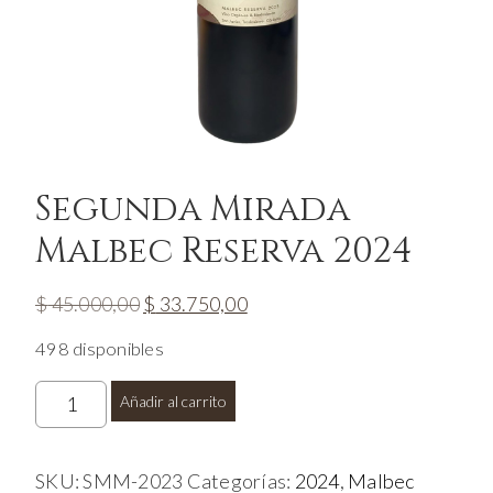
Segunda Mirada
Malbec Reserva 2024
El
El
$
45.000,00
$
33.750,00
precio
precio
498 disponibles
original
actual
era:
es:
Segunda
Añadir al carrito
$ 45.000,00.
$ 33.750,00.
Mirada
Malbec
Reserva
SKU:
SMM-2023
Categorías:
2024
,
Malbec