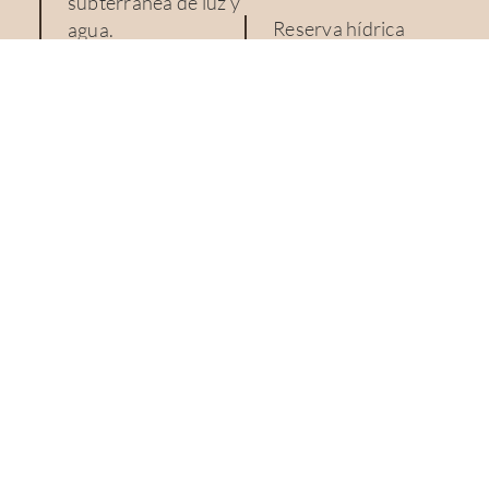
subterránea de luz y
Reserva hídrica
agua.
propia.
Construcción de su
Piscina comunitaria.
casa.
Bodega.
Pulpería de uso
común – Pulpería.
Control de
contaminación
lumínica.
Terrenos con
escrituras.